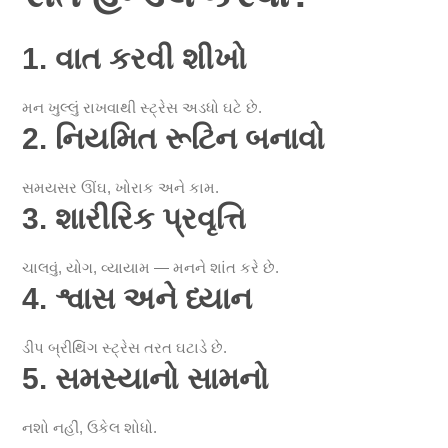
1. વાત કરવી શીખો
મન ખુલ્લું રાખવાથી સ્ટ્રેસ અડધો ઘટે છે.
2. નિયમિત રૂટિન બનાવો
સમયસર ઊંઘ, ખોરાક અને કામ.
3. શારીરિક પ્રવૃત્તિ
ચાલવું, યોગ, વ્યાયામ — મનને શાંત કરે છે.
4. શ્વાસ અને ધ્યાન
ડીપ બ્રીથિંગ સ્ટ્રેસ તરત ઘટાડે છે.
5. સમસ્યાનો સામનો
નશો નહીં, ઉકેલ શોધો.