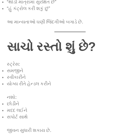
“થોડી માત્રામાં સુરક્ષિત છે”
“હું કંટ્રોલ કરી શકું છું”
આ માન્યતાઓ ઘણી જિંદગીઓ બગાડે છે.
સાચો રસ્તો શું છે?
સ્ટ્રેસ:
સમજીને
સ્વીકારીને
યોગ્ય રીતે હેન્ડલ કરીને
નશો:
છોડીને
મદદ લઈને
સપોર્ટ સાથે
જીવન સુધારી શકાય છે.