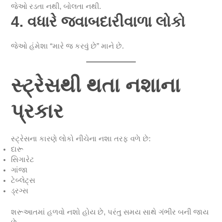
જેઓ રડતા નથી, બોલતા નથી.
4. વધારે જવાબદારીવાળા લોકો
જેઓ હંમેશા “મારે જ કરવું છે” માને છે.
સ્ટ્રેસથી થતા નશાના
પ્રકાર
સ્ટ્રેસના કારણે લોકો નીચેના નશા તરફ વળે છે:
દારૂ
સિગારેટ
ગાંજા
ટેબ્લેટ્સ
ડ્રગ્સ
શરૂઆતમાં હળવો નશો હોય છે, પરંતુ સમય સાથે ગંભીર બની જાય