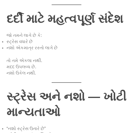
દર્દી માટે મહત્વપૂર્ણ સંદેશ
જો તમને લાગે છે કે:
સ્ટ્રેસ વધારે છે
નશો એકમાત્ર રસ્તો લાગે છે
તો તમે એકલા નથી.
મદદ ઉપલબ્ધ છે.
નશો ઉકેલ નથી.
સ્ટ્રેસ અને નશો — ખોટી
માન્યતાઓ
“નશો સ્ટ્રેસ ઉતારે છે”