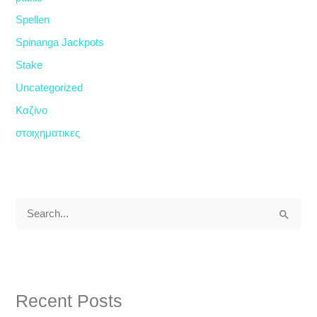
Spellen
Spinanga Jackpots
Stake
Uncategorized
Καζίνο
στοιχηματικες
S
e
a
r
Recent Posts
c