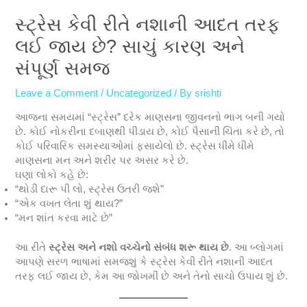
સ્ટ્રેસ કેવી રીતે નશાની આદત તરફ
લઈ જાય છે? સાચું કારણ અને
સંપૂર્ણ સમજ
Leave a Comment
/
Uncategorized
/ By
srishti
આજના સમયમાં “સ્ટ્રેસ” દરેક માણસના જીવનનો ભાગ બની ગયો
છે. કોઈ નોકરીના દબાણથી પીડાય છે, કોઈ પૈસાની ચિંતા કરે છે, તો
કોઈ પરિવારિક સમસ્યાઓમાં ફસાયેલો છે. સ્ટ્રેસ ધીમે ધીમે
માણસના મન અને શરીર પર અસર કરે છે.
ઘણા લોકો કહે છે:
“થોડી દારૂ પી લો, સ્ટ્રેસ ઉતરી જશે”
“એક વખત લેતા શું થાય?”
“મન શાંત કરવા માટે છે”
આ રીતે
સ્ટ્રેસ અને નશો વચ્ચેનો સંબંધ શરૂ થાય છે
. આ બ્લોગમાં
આપણે સરળ ભાષામાં સમજશું કે સ્ટ્રેસ કેવી રીતે નશાની આદત
તરફ લઈ જાય છે, કેમ આ જોખમી છે અને તેનો સાચો ઉપાય શું છે.