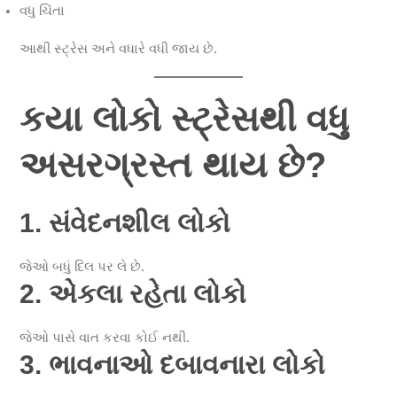
વધુ ચિંતા
આથી સ્ટ્રેસ અને વધારે વધી જાય છે.
કયા લોકો સ્ટ્રેસથી વધુ
અસરગ્રસ્ત થાય છે?
1. સંવેદનશીલ લોકો
જેઓ બધું દિલ પર લે છે.
2. એકલા રહેતા લોકો
જેઓ પાસે વાત કરવા કોઈ નથી.
3. ભાવનાઓ દબાવનારા લોકો