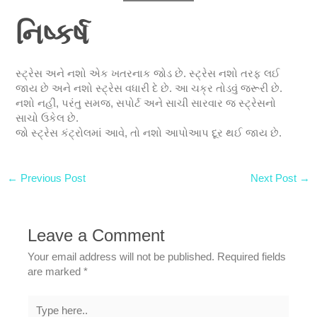
નિષ્કર્ષ
સ્ટ્રેસ અને નશો એક ખતરનાક જોડ છે. સ્ટ્રેસ નશો તરફ લઈ
જાય છે અને નશો સ્ટ્રેસ વધારી દે છે. આ ચક્ર તોડવું જરૂરી છે.
નશો નહીં, પરંતુ સમજ, સપોર્ટ અને સાચી સારવાર જ સ્ટ્રેસનો
સાચો ઉકેલ છે.
જો સ્ટ્રેસ કંટ્રોલમાં આવે, તો નશો આપોઆપ દૂર થઈ જાય છે.
←
Previous Post
Next Post
→
Leave a Comment
Your email address will not be published.
Required fields
are marked
*
Type
here..