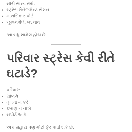
સારી સારવારમાં:
સ્ટ્રેસ મેનેજમેન્ટ સેશન
માનસિક સપોર્ટ
જીવનશૈલી બદલાવ
આ બધું શામેલ હોય છે.
પરિવાર સ્ટ્રેસ કેવી રીતે
ઘટાડે?
પરિવાર:
સાંભળે
તુલના ન કરે
દબાણ ન નાખે
સપોર્ટ આપે
એક સહારો પણ મોટો ફેર પાડી શકે છે.