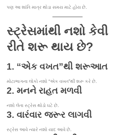
પણ આ શાંતિ માત્ર થોડા સમય માટે હોય છે.
સ્ટ્રેસમાંથી નશો કેવી
રીતે શરૂ થાય છે?
1. “એક વખત”થી શરૂઆત
મોટાભાગના લોકો નશો “એક વખત”થી શરૂ કરે છે.
2. મનને રાહત મળવી
નશો લેતા સ્ટ્રેસ થોડો ઘટે છે.
3. વારંવાર જરૂર લાગવી
સ્ટ્રેસ આવે ત્યારે નશો યાદ આવે છે.