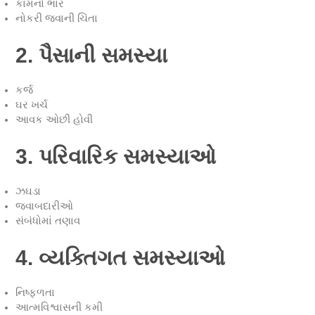
કામનો ભાર
નોકરી જવાની ચિંતા
2. પૈસાની સમસ્યા
કર્જ
ઘર ખર્ચ
આવક ઓછી હોવી
3. પરિવારિક સમસ્યાઓ
ઝઘડા
જવાબદારીઓ
સંબંધોમાં તણાવ
4. વ્યક્તિગત સમસ્યાઓ
નિષ્ફળતા
આત્મવિશ્વાસની કમી