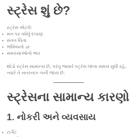
સ્ટ્રેસ શું છે?
સ્ટ્રેસ એટલે:
મન પર વધેલું દબાણ
સતત ચિંતા
ભવિષ્યનો ડર
સમસ્યાઓનો ભાર
થોડો સ્ટ્રેસ સામાન્ય છે, પરંતુ જ્યારે સ્ટ્રેસ લાંબા સમય સુધી રહે,
ત્યારે તે ખતરનાક બની જાય છે.
સ્ટ્રેસના સામાન્ય કારણો
1. નોકરી અને વ્યવસાય
ટાર્ગેટ