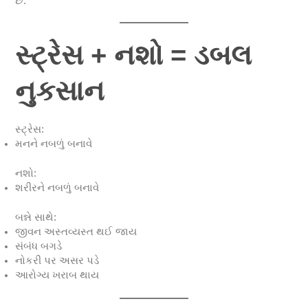
છે.
સ્ટ્રેસ + નશો = ડબલ
નુકસાન
સ્ટ્રેસ:
મનને નબળું બનાવે
નશો:
શરીરને નબળું બનાવે
બન્ને સાથે:
જીવન અસ્તવ્યસ્ત થઈ જાય
સંબંધ બગડે
નોકરી પર અસર પડે
આરોગ્ય ખરાબ થાય