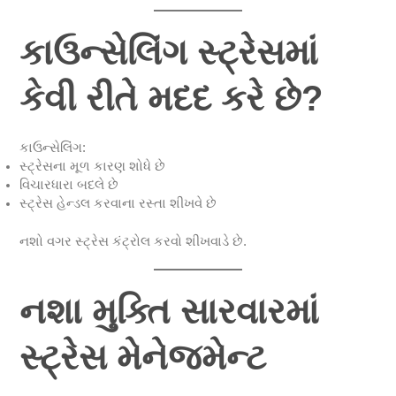
કાઉન્સેલિંગ સ્ટ્રેસમાં
કેવી રીતે મદદ કરે છે?
કાઉન્સેલિંગ:
સ્ટ્રેસના મૂળ કારણ શોધે છે
વિચારધારા બદલે છે
સ્ટ્રેસ હેન્ડલ કરવાના રસ્તા શીખવે છે
નશો વગર સ્ટ્રેસ કંટ્રોલ કરવો શીખવાડે છે.
નશા મુક્તિ સારવારમાં
સ્ટ્રેસ મેનેજમેન્ટ