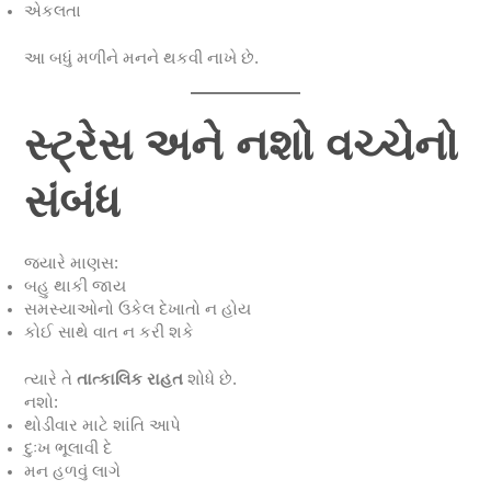
એકલતા
આ બધું મળીને મનને થકવી નાખે છે.
સ્ટ્રેસ અને નશો વચ્ચેનો
સંબંધ
જ્યારે માણસ:
બહુ થાકી જાય
સમસ્યાઓનો ઉકેલ દેખાતો ન હોય
કોઈ સાથે વાત ન કરી શકે
ત્યારે તે
તાત્કાલિક રાહત
શોધે છે.
નશો:
થોડીવાર માટે શાંતિ આપે
દુઃખ ભૂલાવી દે
મન હળવું લાગે