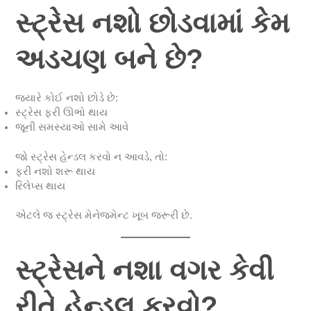
સ્ટ્રેસ નશો છોડવામાં કેમ
અડચણ બને છે?
જ્યારે કોઈ નશો છોડે છે:
સ્ટ્રેસ ફરી ઊભો થાય
જૂની સમસ્યાઓ સામે આવે
જો સ્ટ્રેસ હેન્ડલ કરવો ન આવડે, તો:
ફરી નશો શરૂ થાય
રિલેપ્સ થાય
એટલે જ સ્ટ્રેસ મેનેજમેન્ટ ખૂબ જરૂરી છે.
સ્ટ્રેસને નશા વગર કેવી
રીતે હેન્ડલ કરવો?