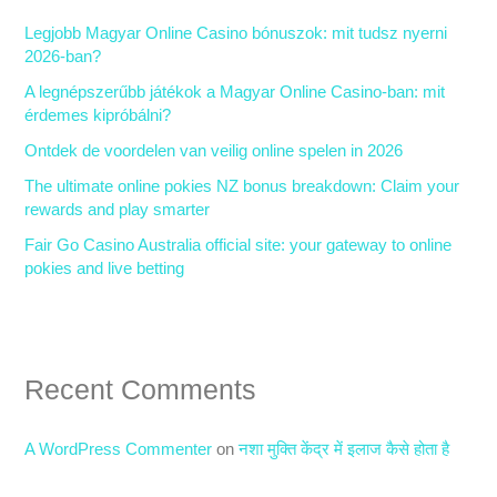
h
Legjobb Magyar Online Casino bónuszok: mit tudsz nyerni
f
2026-ban?
o
A legnépszerűbb játékok a Magyar Online Casino-ban: mit
r
érdemes kipróbálni?
:
Ontdek de voordelen van veilig online spelen in 2026
The ultimate online pokies NZ bonus breakdown: Claim your
rewards and play smarter
Fair Go Casino Australia official site: your gateway to online
pokies and live betting
Recent Comments
A WordPress Commenter
on
नशा मुक्ति केंद्र में इलाज कैसे होता है