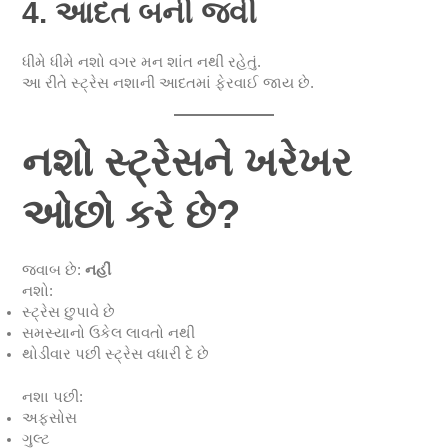
4. આદત બની જવી
ધીમે ધીમે નશો વગર મન શાંત નથી રહેતું.
આ રીતે સ્ટ્રેસ નશાની આદતમાં ફેરવાઈ જાય છે.
નશો સ્ટ્રેસને ખરેખર
ઓછો કરે છે?
જવાબ છે:
નહીં
નશો:
સ્ટ્રેસ છુપાવે છે
સમસ્યાનો ઉકેલ લાવતો નથી
થોડીવાર પછી સ્ટ્રેસ વધારી દે છે
નશા પછી:
અફસોસ
ગુલ્ટ