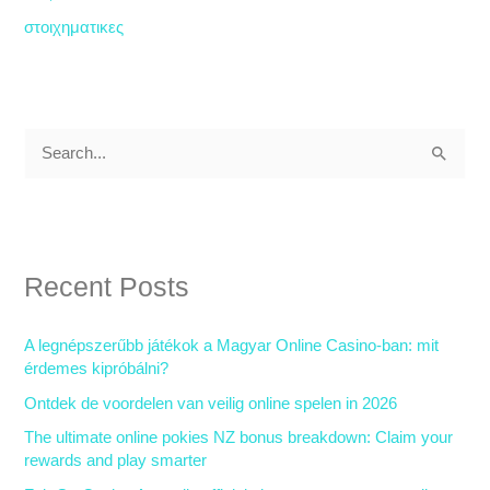
στοιχηματικες
S
e
a
r
Recent Posts
c
h
A legnépszerűbb játékok a Magyar Online Casino-ban: mit
f
érdemes kipróbálni?
o
Ontdek de voordelen van veilig online spelen in 2026
r
The ultimate online pokies NZ bonus breakdown: Claim your
:
rewards and play smarter