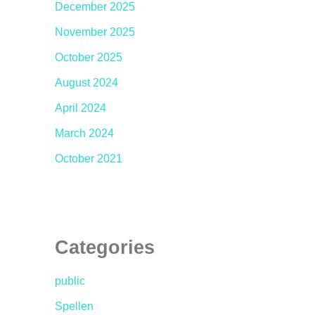
December 2025
November 2025
October 2025
August 2024
April 2024
March 2024
October 2021
Categories
public
Spellen