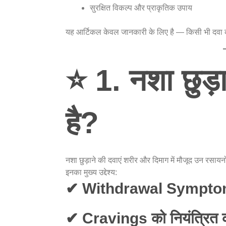
सुरक्षित विकल्प और प्राकृतिक उपाय
यह आर्टिकल केवल जानकारी के लिए है — किसी भी दवा 
⭐
1. नशा छुड़ा
है?
नशा छुड़ाने की दवाएं शरीर और दिमाग में मौजूद उन रसायनो
इनका मुख्य उद्देश्य:
✔ Withdrawal Symptom
✔ Cravings को नियंत्रित 