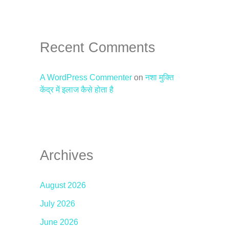
Recent Comments
A WordPress Commenter
on
नशा मुक्ति
केंद्र में इलाज कैसे होता है
Archives
August 2026
July 2026
June 2026