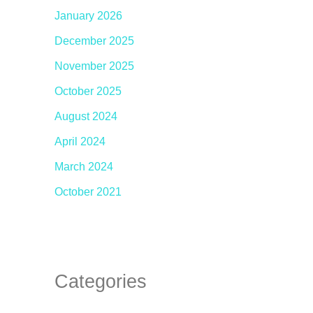
January 2026
December 2025
November 2025
October 2025
August 2024
April 2024
March 2024
October 2021
Categories