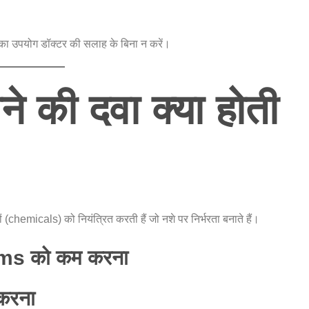
का उपयोग डॉक्टर की सलाह के बिना न करें।
ने की दवा क्या होती
ं (chemicals) को नियंत्रित करती हैं जो नशे पर निर्भरता बनाते हैं।
s को कम करना
करना