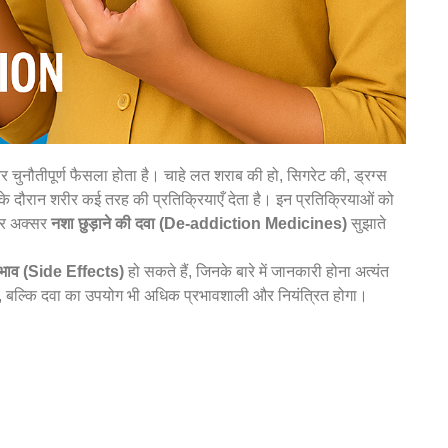
और चुनौतीपूर्ण फैसला होता है। चाहे लत शराब की हो, सिगरेट की, ड्रग्स
े दौरान शरीर कई तरह की प्रतिक्रियाएँ देता है। इन प्रतिक्रियाओं को
्टर अक्सर
नशा छुड़ाने की दवा (De-addiction Medicines)
सुझाते
प्रभाव (Side Effects)
हो सकते हैं, जिनके बारे में जानकारी होना अत्यंत
े, बल्कि दवा का उपयोग भी अधिक प्रभावशाली और नियंत्रित होगा।