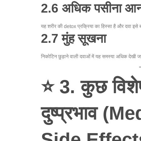
2.6 अधिक पसीना आन
यह शरीर की detox प्रक्रिया का हिस्सा है और दवा इसे 
2.7 मुंह सूखना
निकोटिन छुड़ाने वाली दवाओं में यह समस्या अधिक देखी ज
⭐
3. कुछ विशे
दुष्प्रभाव (
Side Effect