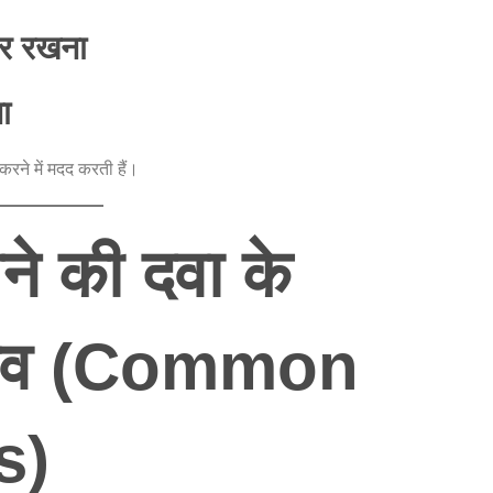
र रखना
ा
र करने में मदद करती हैं।
ाने की दवा के
प्रभाव (Common
s)