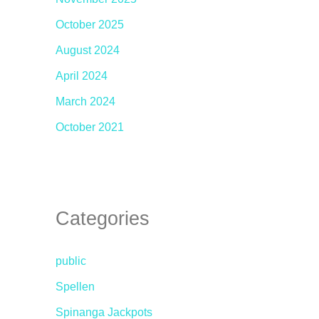
October 2025
August 2024
April 2024
March 2024
October 2021
Categories
public
Spellen
Spinanga Jackpots