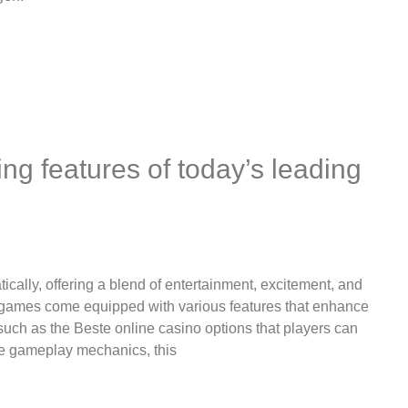
ting features of today’s leading
ally, offering a blend of entertainment, excitement, and
o games come equipped with various features that enhance
ch as the Beste online casino options that players can
ve gameplay mechanics, this