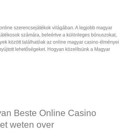
 online szerencsejátékok világában. A legjobb magyar
 játékosok számára, beleértve a különleges bónuszokat,
yek között találhatóak az online magyar casino élményei
 nyújtott lehetőségeket. Hogyan közelítsünk a Magyar
van Beste Online Casino
et weten over