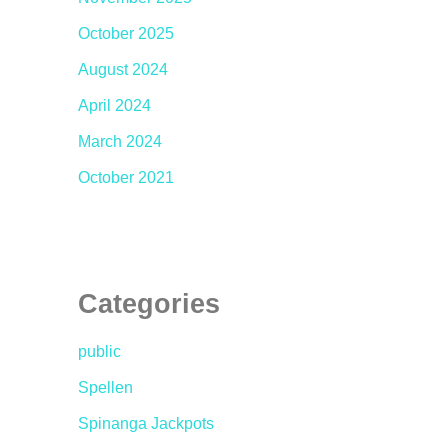
October 2025
August 2024
April 2024
March 2024
October 2021
Categories
public
Spellen
Spinanga Jackpots