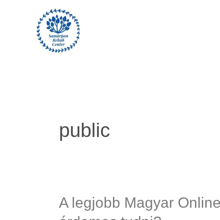
Skip
to
content
Post
pagination
public
A
A legjobb Magyar Online
legjobb