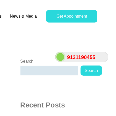
s
News & Media
Get Appointment
9131190455
Search
Search
Recent Posts