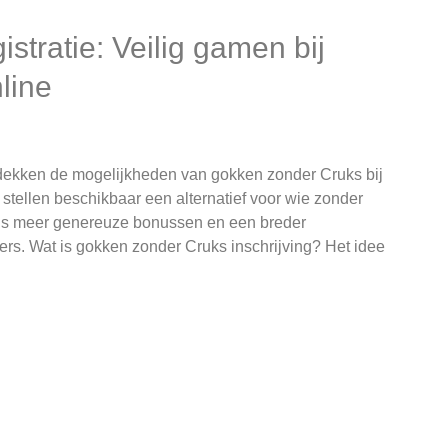
stratie: Veilig gamen bij
line
dekken de mogelijkheden van gokken zonder Cruks bij
stellen beschikbaar een alternatief voor wie zonder
ans meer genereuze bonussen en een breder
rs. Wat is gokken zonder Cruks inschrijving? Het idee