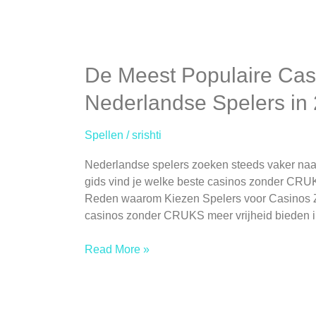
De
De Meest Populaire Ca
Meest
Nederlandse Spelers in
Populaire
Casinos
Spellen
/
srishti
Buiten
CRUKS
Nederlandse spelers zoeken steeds vaker naar
voor
gids vind je welke beste casinos zonder CRUK
Nederlandse
Reden waarom Kiezen Spelers voor Casinos 
Spelers
casinos zonder CRUKS meer vrijheid bieden in
in
2024
Read More »