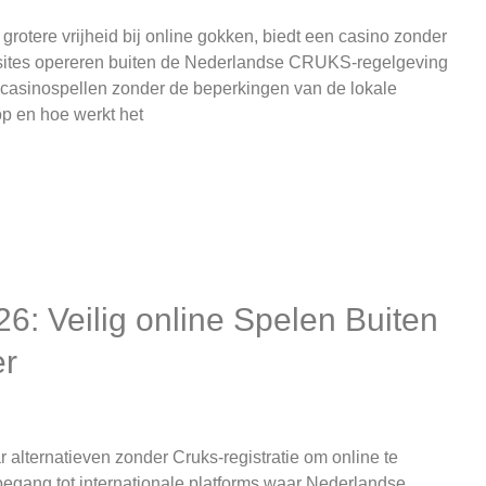
grotere vrijheid bij online gokken, biedt een casino zonder
ebsites opereren buiten de Nederlandse CRUKS-regelgeving
an casinospellen zonder de beperkingen van de lokale
op en hoe werkt het
6: Veilig online Spelen Buiten
er
alternatieven zonder Cruks-registratie om online te
oegang tot internationale platforms waar Nederlandse