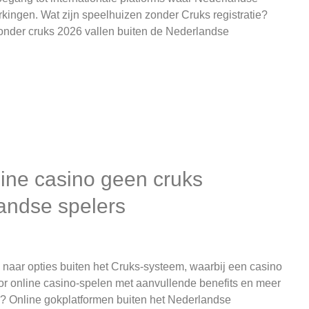
rkingen. Wat zijn speelhuizen zonder Cruks registratie?
zonder cruks 2026 vallen buiten de Nederlandse
ine casino geen cruks
andse spelers
 naar opties buiten het Cruks-systeem, waarbij een casino
or online casino-spelen met aanvullende benefits en meer
s? Online gokplatformen buiten het Nederlandse