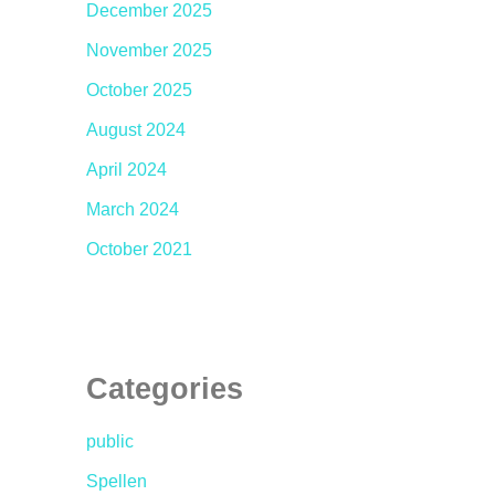
December 2025
November 2025
October 2025
August 2024
April 2024
March 2024
October 2021
Categories
public
Spellen