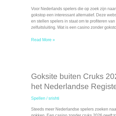
casino
Voor Nederlands spelers die op zoek zijn naar 
zonder
gokstop een interessant alternatief. Deze w
gokstop
en stellen spelers in staat om te profiteren v
registratie
zelfuitsluiting. Wat is een casino zonder gokst
in
Nederland
Read More »
Goksite
Goksite buiten Cruks 202
buiten
het Nederlandse Regist
Cruks
2026:
Spellen
/
srishti
Veilig
online
Steeds meer Nederlandse spelers zoeken naar 
Spelen
gokken. Een casino zonder cruks 2026 geeft t