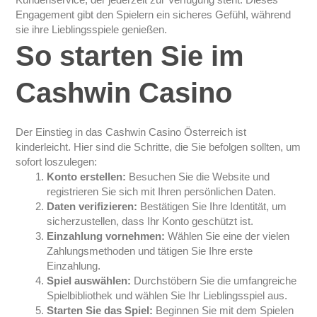
Kundenservice, der jederzeit zur Verfügung steht. Dieses
Engagement gibt den Spielern ein sicheres Gefühl, während
sie ihre Lieblingsspiele genießen.
So starten Sie im
Cashwin Casino
Der Einstieg in das Cashwin Casino Österreich ist
kinderleicht. Hier sind die Schritte, die Sie befolgen sollten, um
sofort loszulegen:
Konto erstellen:
Besuchen Sie die Website und
registrieren Sie sich mit Ihren persönlichen Daten.
Daten verifizieren:
Bestätigen Sie Ihre Identität, um
sicherzustellen, dass Ihr Konto geschützt ist.
Einzahlung vornehmen:
Wählen Sie eine der vielen
Zahlungsmethoden und tätigen Sie Ihre erste
Einzahlung.
Spiel auswählen:
Durchstöbern Sie die umfangreiche
Spielbibliothek und wählen Sie Ihr Lieblingsspiel aus.
Starten Sie das Spiel:
Beginnen Sie mit dem Spielen