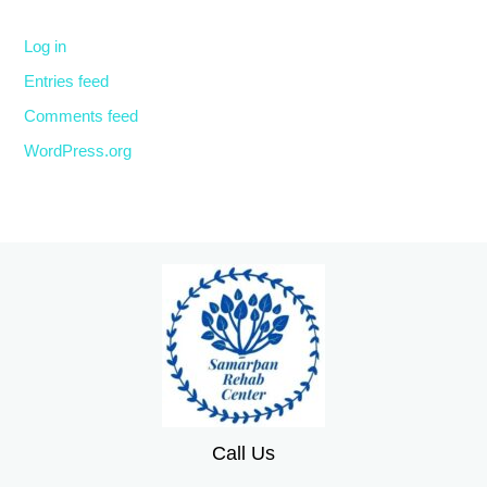
Log in
Entries feed
Comments feed
WordPress.org
Call Us