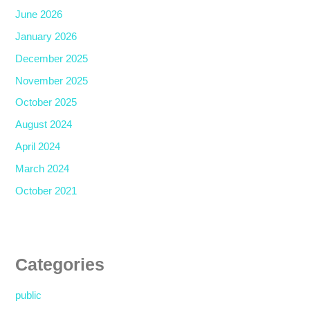
June 2026
January 2026
December 2025
November 2025
October 2025
August 2024
April 2024
March 2024
October 2021
Categories
public