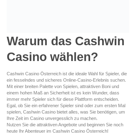
Warum das Cashwin
Casino wählen?
Cashwin Casino Österreich ist die ideale Wahl für Spieler, die
ein fesselndes und sicheres Online-Casino-Erlebnis suchen.
Mit einer breiten Palette von Spielen, attraktiven Boni und
einem hohen Maß an Sicherheit ist es kein Wunder, dass
immer mehr Spieler sich für diese Plattform entscheiden.
Egal, ob Sie ein erfahrener Spieler sind oder zum ersten Mal
spielen, Cashwin Casino bietet alles, was Sie benötigen, um
Ihre Zeit im Casino unvergesslich zu machen.
Nutzen Sie die attraktiven Angebote und beginnen Sie noch
heute Ihr Abenteuer im Cashwin Casino Österreich!