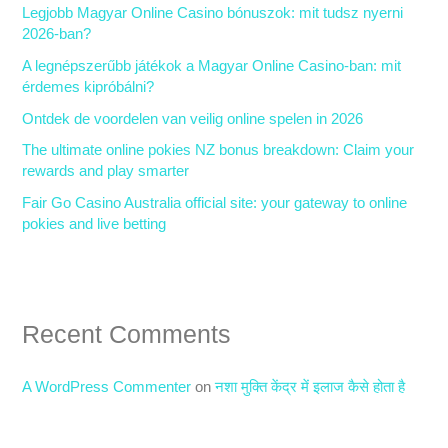
Legjobb Magyar Online Casino bónuszok: mit tudsz nyerni
f
2026-ban?
o
A legnépszerűbb játékok a Magyar Online Casino-ban: mit
r
érdemes kipróbálni?
:
Ontdek de voordelen van veilig online spelen in 2026
The ultimate online pokies NZ bonus breakdown: Claim your
rewards and play smarter
Fair Go Casino Australia official site: your gateway to online
pokies and live betting
Recent Comments
A WordPress Commenter
on
नशा मुक्ति केंद्र में इलाज कैसे होता है