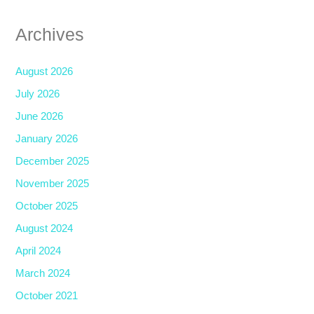
Archives
August 2026
July 2026
June 2026
January 2026
December 2025
November 2025
October 2025
August 2024
April 2024
March 2024
October 2021