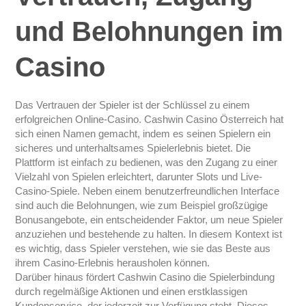
und Belohnungen im
Casino
Das Vertrauen der Spieler ist der Schlüssel zu einem
erfolgreichen Online-Casino. Cashwin Casino Österreich hat
sich einen Namen gemacht, indem es seinen Spielern ein
sicheres und unterhaltsames Spielerlebnis bietet. Die
Plattform ist einfach zu bedienen, was den Zugang zu einer
Vielzahl von Spielen erleichtert, darunter Slots und Live-
Casino-Spiele. Neben einem benutzerfreundlichen Interface
sind auch die Belohnungen, wie zum Beispiel großzügige
Bonusangebote, ein entscheidender Faktor, um neue Spieler
anzuziehen und bestehende zu halten. In diesem Kontext ist
es wichtig, dass Spieler verstehen, wie sie das Beste aus
ihrem Casino-Erlebnis herausholen können.
Darüber hinaus fördert Cashwin Casino die Spielerbindung
durch regelmäßige Aktionen und einen erstklassigen