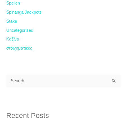
Spellen
Spinanga Jackpots
Stake
Uncategorized
Καζίνο
στοιχηματικες
S
e
a
r
Recent Posts
c
h