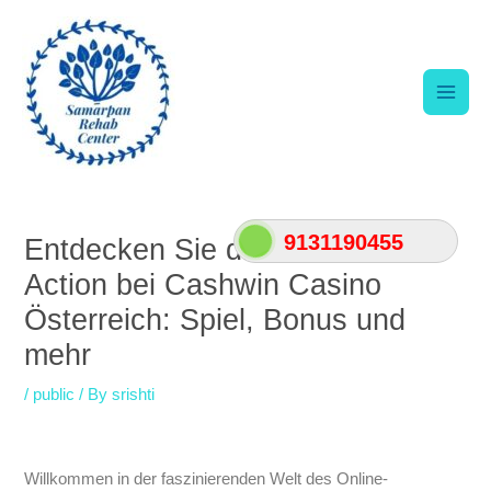
Skip
Main
to
content
Men
Post
navigation
9131190455
Entdecken Sie die Live-Casino-
Action bei Cashwin Casino
Österreich: Spiel, Bonus und
mehr
/
public
/ By
srishti
Willkommen in der faszinierenden Welt des Online-