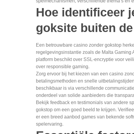
spelmechanismen, verschillende thema’s en exc
Hoe identificeer 
goksite buiten d
Een betrouwbare casino zonder gokstop herke
regelgevingsinstantie zoals de Malta Gaming A
platform beschikt over SSL-encryptie voor veili
over responsible gaming.
Zorg ervoor bij het kiezen van een casino z
betalingsmethoden en snelle uitbetalingstijde
beschikbaar is via verschillende communicatie
onderdeel van solide aanbieders die transpara
Bekijk feedback en testimonials van andere spe
gokstop om een goed beeld te krijgen. Verifie
er een breed aanbod games van bekende softw
spelervaring.