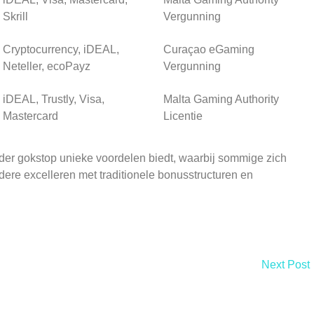
Skrill
Vergunning
Cryptocurrency, iDEAL,
Curaçao eGaming
Neteller, ecoPayz
Vergunning
iDEAL, Trustly, Visa,
Malta Gaming Authority
Mastercard
Licentie
nder gokstop unieke voordelen biedt, waarbij sommige zich
ndere excelleren met traditionele bonusstructuren en
Next Post