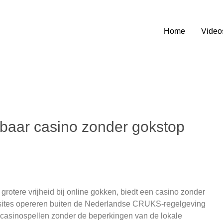
Home
Video
wbaar casino zonder gokstop
grotere vrijheid bij online gokken, biedt een casino zonder
ebsites opereren buiten de Nederlandse CRUKS-regelgeving
an casinospellen zonder de beperkingen van de lokale