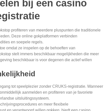
elen bij een casino
istratie
kstop profiteren van meerdere pluspunten die traditionele
bieden. Deze online gokplatformen verbinden
ities en soepele regels.
 toe omdat ze inspelen op de behoeften van
okstop stelt immers beschikbaar mogelijkheden die meer
eving beschikbaar is voor degenen die actief willen
kelijkheid
toegang tot speelplezier zonder CRUKS-registratie. Wanneer
 onmiddellijk aanmelden en profiteren van je favoriete
erlandse uitsluitingssysteem.
chrijvingsprocedures en meer flexibele
st en verantwoord willen gokken, biedt een casino