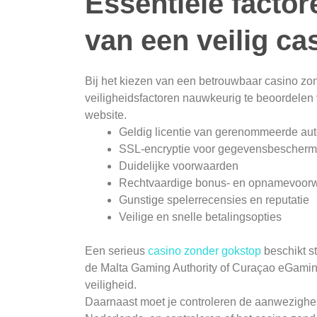
Essentiële factor
van een veilig ca
Bij het kiezen van een betrouwbaar casino zon
veiligheidsfactoren nauwkeurig te beoordelen 
website.
Geldig licentie van gerenommeerde auto
SSL-encryptie voor gegevensbescherm
Duidelijke voorwaarden
Rechtvaardige bonus- en opnamevoor
Gunstige spelerrecensies en reputatie
Veilige en snelle betalingsopties
Een serieus
casino zonder gokstop
beschikt s
de Malta Gaming Authority of Curaçao eGaming
veiligheid.
Daarnaast moet je controleren de aanwezigheid