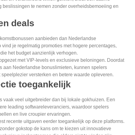
ig beslissingen te nemen zonder overheidsbemoeiing en
en deals
welkomstbonussen aanbieden dan Nederlandse
p vind je regelmatig promoties met hogere percentages,
 die het budget aanzienlijk verhogen.
 opgezet met VIP-levels en exclusieve beloningen. Doordat
is aan Nederlandse bonuslimieten, kunnen spelers
t speelplezier versterken en betere waarde opleveren.
ctie toegankelijk
is vaak veel uitgebreider dan bij lokale gokhuizen. Een
ere leading softwareleveranciers, waardoor spelers
ellen en live croupier ervaringen.
est recente uitgaven eerder toegankelijk op deze platforms.
 zonder gokstop de kans om te kiezen uit innovatieve