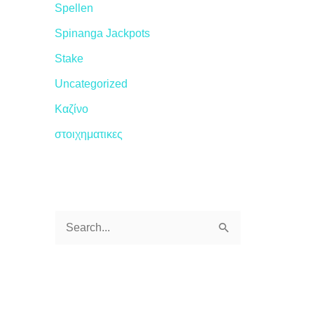
Spellen
Spinanga Jackpots
Stake
Uncategorized
Καζίνο
στοιχηματικες
S
e
a
r