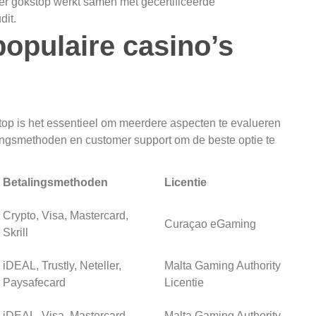
er gokstop werkt samen met gecertificeerde
dit.
populaire casino’s
top is het essentieel om meerdere aspecten te evalueren
lingsmethoden en customer support om de beste optie te
Betalingsmethoden
Licentie
Crypto, Visa, Mastercard,
Curaçao eGaming
Skrill
iDEAL, Trustly, Neteller,
Malta Gaming Authority
Paysafecard
Licentie
iDEAL, Visa, Mastercard,
Malta Gaming Authority