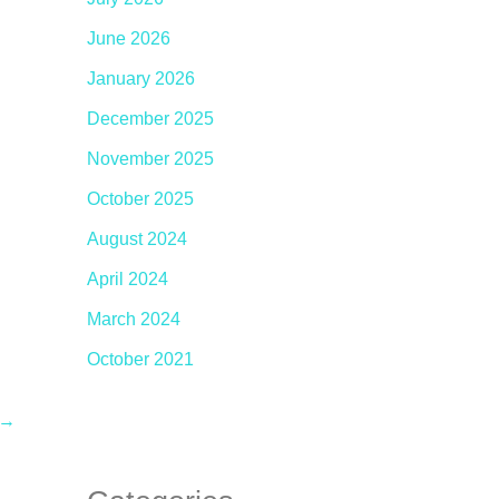
June 2026
January 2026
December 2025
November 2025
October 2025
August 2024
April 2024
March 2024
October 2021
→