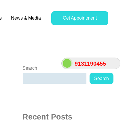
s
News & Media
Get Appointment
9131190455
Search
Search
Recent Posts