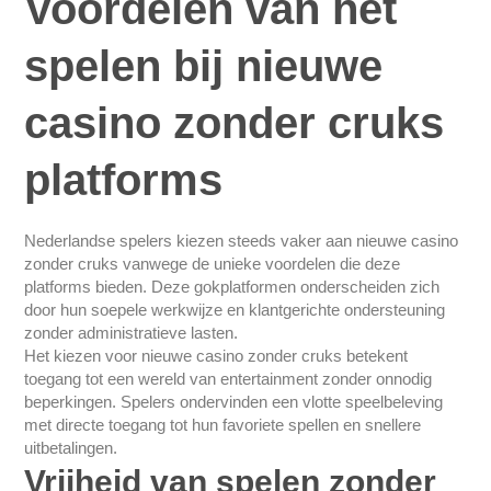
Voordelen van het
spelen bij nieuwe
casino zonder cruks
platforms
Nederlandse spelers kiezen steeds vaker aan nieuwe casino
zonder cruks vanwege de unieke voordelen die deze
platforms bieden. Deze gokplatformen onderscheiden zich
door hun soepele werkwijze en klantgerichte ondersteuning
zonder administratieve lasten.
Het kiezen voor nieuwe casino zonder cruks betekent
toegang tot een wereld van entertainment zonder onnodig
beperkingen. Spelers ondervinden een vlotte speelbeleving
met directe toegang tot hun favoriete spellen en snellere
uitbetalingen.
Vrijheid van spelen zonder