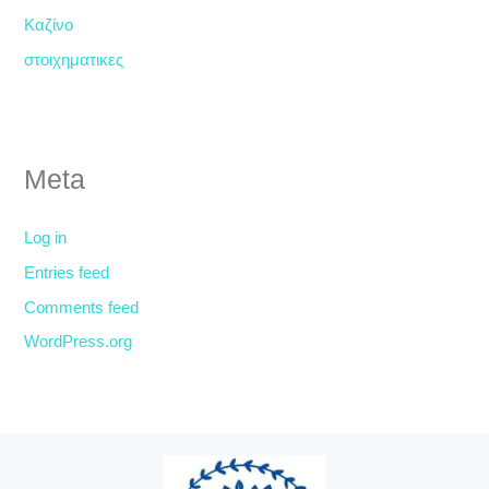
Καζίνο
στοιχηματικες
Meta
Log in
Entries feed
Comments feed
WordPress.org