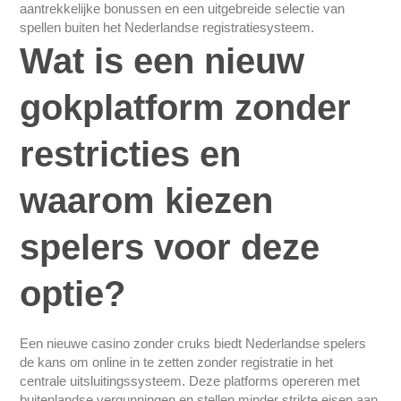
aantrekkelijke bonussen en een uitgebreide selectie van
spellen buiten het Nederlandse registratiesysteem.
Wat is een nieuw
gokplatform zonder
restricties en
waarom kiezen
spelers voor deze
optie?
Een nieuwe casino zonder cruks biedt Nederlandse spelers
de kans om online in te zetten zonder registratie in het
centrale uitsluitingssysteem. Deze platforms opereren met
buitenlandse vergunningen en stellen minder strikte eisen aan