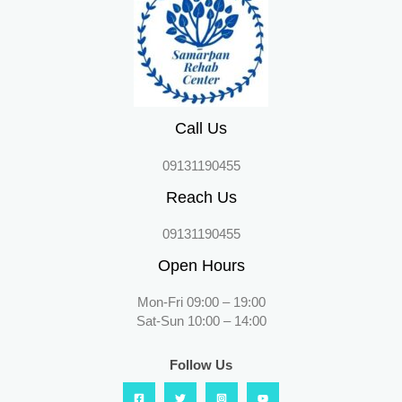
Call Us
09131190455
Reach Us
09131190455
Open Hours
Mon-Fri 09:00 – 19:00
Sat-Sun 10:00 – 14:00
Follow Us