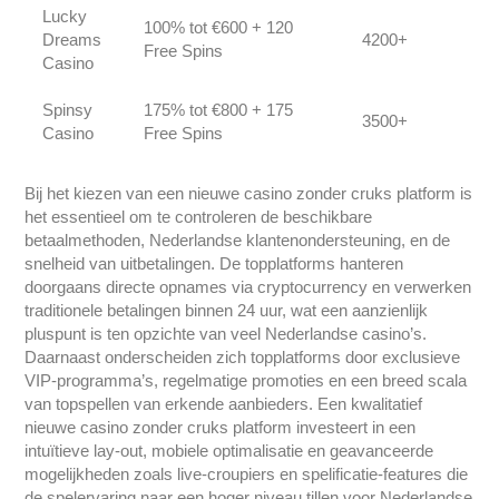
Lucky
100% tot €600 + 120
Dreams
4200+
Free Spins
Casino
Spinsy
175% tot €800 + 175
3500+
Casino
Free Spins
Bij het kiezen van een nieuwe casino zonder cruks platform is
het essentieel om te controleren de beschikbare
betaalmethoden, Nederlandse klantenondersteuning, en de
snelheid van uitbetalingen. De topplatforms hanteren
doorgaans directe opnames via cryptocurrency en verwerken
traditionele betalingen binnen 24 uur, wat een aanzienlijk
pluspunt is ten opzichte van veel Nederlandse casino’s.
Daarnaast onderscheiden zich topplatforms door exclusieve
VIP-programma’s, regelmatige promoties en een breed scala
van topspellen van erkende aanbieders. Een kwalitatief
nieuwe casino zonder cruks platform investeert in een
intuïtieve lay-out, mobiele optimalisatie en geavanceerde
mogelijkheden zoals live-croupiers en spelificatie-features die
de spelervaring naar een hoger niveau tillen voor Nederlandse