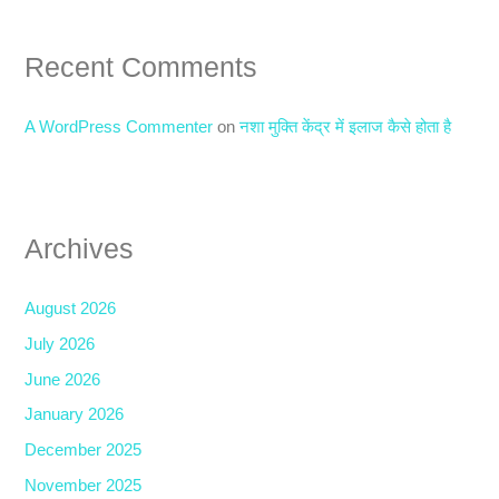
Recent Comments
A WordPress Commenter
on
नशा मुक्ति केंद्र में इलाज कैसे होता है
Archives
August 2026
July 2026
June 2026
January 2026
December 2025
November 2025