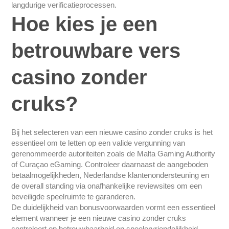
langdurige verificatieprocessen.
Hoe kies je een
betrouwbare vers
casino zonder
cruks?
Bij het selecteren van een nieuwe casino zonder cruks is het
essentieel om te letten op een valide vergunning van
gerenommeerde autoriteiten zoals de Malta Gaming Authority
of Curaçao eGaming. Controleer daarnaast de aangeboden
betaalmogelijkheden, Nederlandse klantenondersteuning en
de overall standing via onafhankelijke reviewsites om een
beveiligde speelruimte te garanderen.
De duidelijkheid van bonusvoorwaarden vormt een essentieel
element wanneer je een nieuwe casino zonder cruks