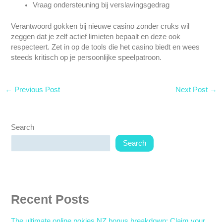
Vraag ondersteuning bij verslavingsgedrag
Verantwoord gokken bij nieuwe casino zonder cruks wil
zeggen dat je zelf actief limieten bepaalt en deze ook
respecteert. Zet in op de tools die het casino biedt en wees
steeds kritisch op je persoonlijke speelpatroon.
←
Previous Post
Next Post
→
Search
Search
Recent Posts
The ultimate online pokies NZ bonus breakdown: Claim your