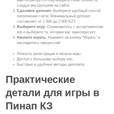
вам потребуется подтвердить свою личность,
следуя инструкциям на сайте.
Сделайте депозит:
Выберите удобный способ
пополнения счета. Минимальный депозит
составляет от 1 000 до 2 000 KZT.
Выберите игру:
Ознакомьтесь с ассортиментом
игр и выберите ту, которая вас заинтересует.
Начните играть:
Нажмите на кнопку “Играть” и
насладитесь процессом!
Легкость регистрации и начала игры.
Доступ к большому выбору игр.
Быстрые и удобные методы депозита.
Практические
детали для игры в
Пинап КЗ