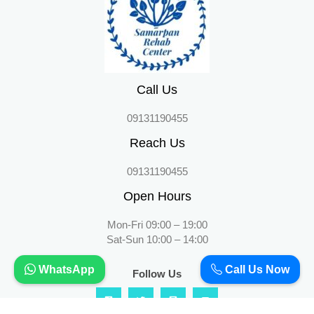
Call Us
09131190455
Reach Us
09131190455
Open Hours
Mon-Fri 09:00 – 19:00
Sat-Sun 10:00 – 14:00
WhatsApp
Call Us Now
Follow Us