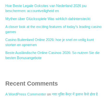
Hoe Beste Legale Goksites van Nederland 2026 jou
beschermen: accountveiligheid en
Mythen über Glücksspiele Was wirklich dahintersteckt
A closer look at the exciting features of today’s leading casino
games
Casino Buitenland Online 2026: hoe je snel en veilig kunt
storten en opnemen
Beste Ausländische Online Casinos 2026: So nutzen Sie die
besten Bonusangebote
Recent Comments
A WordPress Commenter
on
नशा मुक्ति केंद्र में इलाज कैसे होता है