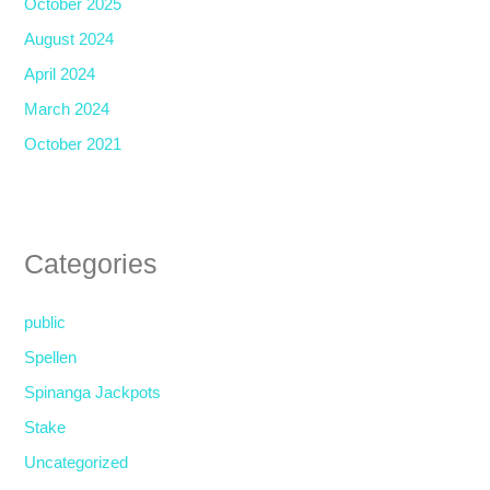
October 2025
August 2024
April 2024
March 2024
October 2021
Categories
public
Spellen
Spinanga Jackpots
Stake
Uncategorized