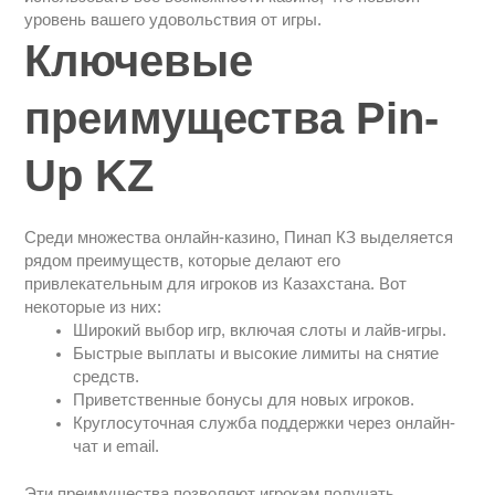
уровень вашего удовольствия от игры.
Ключевые
преимущества Pin-
Up KZ
Среди множества онлайн-казино, Пинап КЗ выделяется
рядом преимуществ, которые делают его
привлекательным для игроков из Казахстана. Вот
некоторые из них:
Широкий выбор игр, включая слоты и лайв-игры.
Быстрые выплаты и высокие лимиты на снятие
средств.
Приветственные бонусы для новых игроков.
Круглосуточная служба поддержки через онлайн-
чат и email.
Эти преимущества позволяют игрокам получать