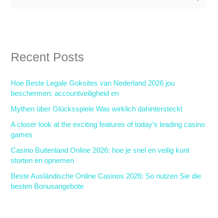
e
a
r
Recent Posts
c
h
Hoe Beste Legale Goksites van Nederland 2026 jou
f
beschermen: accountveiligheid en
o
Mythen über Glücksspiele Was wirklich dahintersteckt
r
A closer look at the exciting features of today’s leading casino
:
games
Casino Buitenland Online 2026: hoe je snel en veilig kunt
storten en opnemen
Beste Ausländische Online Casinos 2026: So nutzen Sie die
besten Bonusangebote