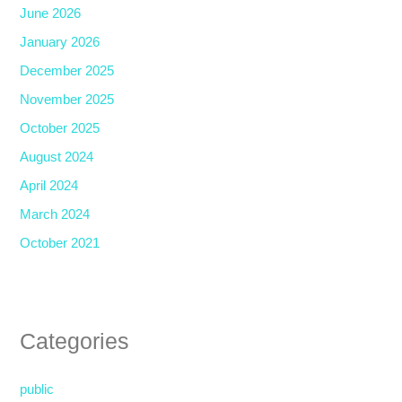
June 2026
January 2026
December 2025
November 2025
October 2025
August 2024
April 2024
March 2024
October 2021
Categories
public