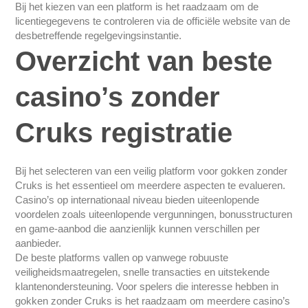
Bij het kiezen van een platform is het raadzaam om de
licentiegegevens te controleren via de officiële website van de
desbetreffende regelgevingsinstantie.
Overzicht van beste
casino’s zonder
Cruks registratie
Bij het selecteren van een veilig platform voor gokken zonder
Cruks is het essentieel om meerdere aspecten te evalueren.
Casino’s op internationaal niveau bieden uiteenlopende
voordelen zoals uiteenlopende vergunningen, bonusstructuren
en game-aanbod die aanzienlijk kunnen verschillen per
aanbieder.
De beste platforms vallen op vanwege robuuste
veiligheidsmaatregelen, snelle transacties en uitstekende
klantenondersteuning. Voor spelers die interesse hebben in
gokken zonder Cruks is het raadzaam om meerdere casino’s