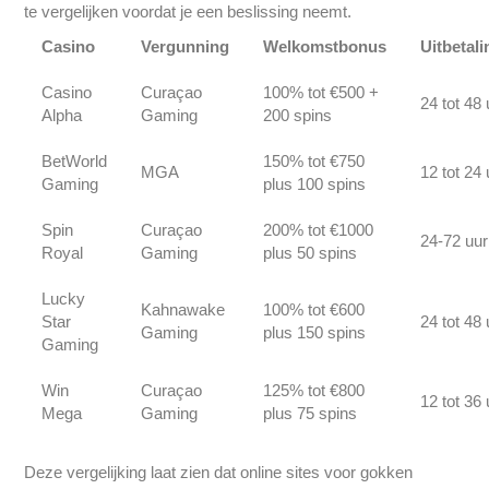
te vergelijken voordat je een beslissing neemt.
Casino
Vergunning
Welkomstbonus
Uitbetali
Casino
Curaçao
100% tot €500 +
24 tot 48 
Alpha
Gaming
200 spins
BetWorld
150% tot €750
MGA
12 tot 24 
Gaming
plus 100 spins
Spin
Curaçao
200% tot €1000
24-72 uur
Royal
Gaming
plus 50 spins
Lucky
Kahnawake
100% tot €600
Star
24 tot 48 
Gaming
plus 150 spins
Gaming
Win
Curaçao
125% tot €800
12 tot 36 
Mega
Gaming
plus 75 spins
Deze vergelijking laat zien dat online sites voor gokken