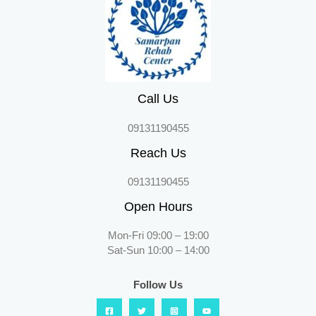
Call Us
09131190455
Reach Us
09131190455
Open Hours
Mon-Fri 09:00 – 19:00
Sat-Sun 10:00 – 14:00
Follow Us