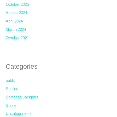
October 2025
August 2024
April 2024
March 2024
October 2021
Categories
public
Spellen
Spinanga Jackpots
Stake
Uncategorized