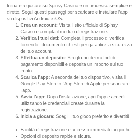
Iniziare a giocare su Spinsy Casino è un processo semplice e
diretto. Segui questi passaggi per scaricare e installare l’app
su dispositivi Android e iOS.
Crea un account:
Visita il sito ufficiale di Spinsy
Casino e compila il modulo di registrazione.
Verifica i tuoi dati:
Completa il processo di verifica
fornendo i documenti richiesti per garantire la sicurezza
del tuo account.
Effettua un deposito:
Scegli uno dei metodi di
pagamento disponibili e deposita un importo sul tuo
conto.
Scarica l’app:
A seconda del tuo dispositivo, visita il
Google Play Store o l’App Store di Apple per scaricare
l’app.
Avvia l’app:
Dopo l’installazione, apri l’app e accedi
utilizzando le credenziali create durante la
registrazione.
Inizia a giocare:
Scegli il tuo gioco preferito e divertiti!
Facilità di registrazione e accesso immediato ai giochi.
Opzioni di deposito rapide e sicure.