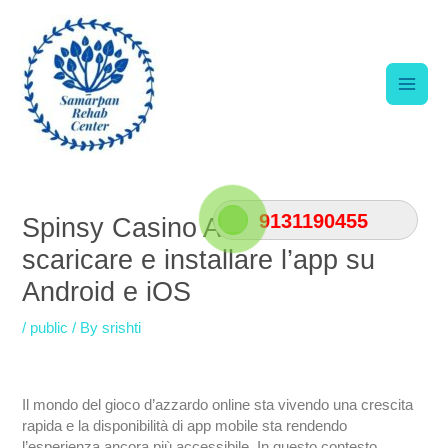
Skip
Main
to
content
Men
Post
navigation
9131190455
Spinsy Casino APK: come
scaricare e installare l’app su
Android e iOS
/
public
/ By
srishti
Il mondo del gioco d’azzardo online sta vivendo una crescita
rapida e la disponibilità di app mobile sta rendendo
l’esperienza ancora più accessibile. In questo contesto,