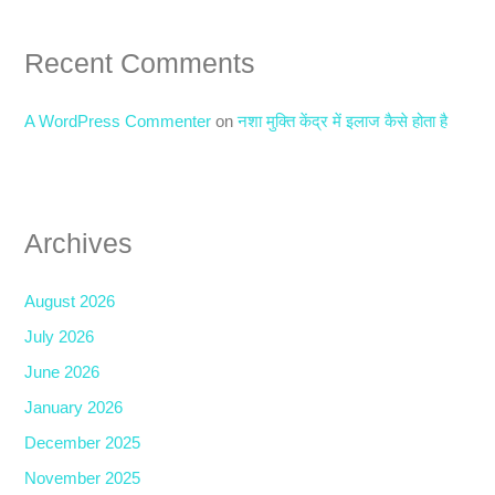
Recent Comments
A WordPress Commenter
on
नशा मुक्ति केंद्र में इलाज कैसे होता है
Archives
August 2026
July 2026
June 2026
January 2026
December 2025
November 2025