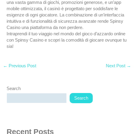
una vasta gamma di giochi, promozioni generose, e un’app
mobile ottimizzata, il casinò è progettato per soddisfare le
esigenze di ogni giocatore. La combinazione di un’interfaccia
intuitiva e di funzionalità di sicurezza avanzate rende Spinsy
Casino una piattaforma da non perdere.
Intraprendi il tuo viaggio nel mondo del gioco d’azzardo online
con Spinsy Casino e scopri la comodità di giocare ovunque tu
sia!
←
Previous Post
Next Post
→
Search
Search
Recent Posts