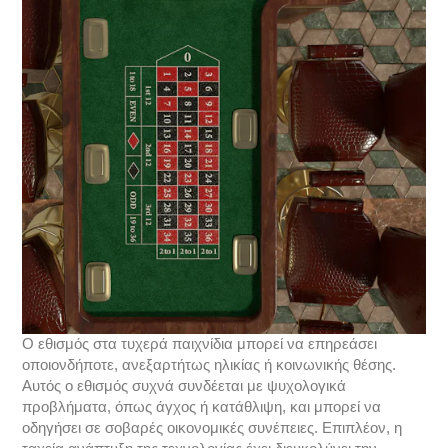
Ο εθισμός στα τυχερά παιχνίδια μπορεί να επηρεάσει
οποιονδήποτε, ανεξαρτήτως ηλικίας ή κοινωνικής θέσης.
Αυτός ο εθισμός συχνά συνδέεται με ψυχολογικά
προβλήματα, όπως άγχος ή κατάθλιψη, και μπορεί να
οδηγήσει σε σοβαρές οικονομικές συνέπειες. Επιπλέον, η