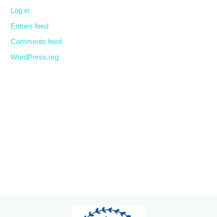
Log in
Entries feed
Comments feed
WordPress.org