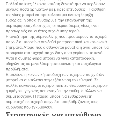
Πολλοί παίκτες έλκονται από τη δυνατότητα να κερδίσουν
μεγάλα ποσά χρημάτων με μικρές επενδύσεις. Η αίσθηση
της νίκης μπορεί να προκαλέσει μια έντονη έκρηξη
ευφορίας, η οποία ενθαρρύνει την επανάληψη της
συμπεριφοράς. Δυστυχώς, οι περισσότερες νίκες είναι
προσωρινές και οι ήττες συχνά υπερτερούν.
Η αναζήτηση της αδρεναλίνης που προσφέρουν τα τυχερά
παιχνίδια μπορεί να συνδεθεί με προσωπικά και κοινωνικά
ζητήματα. Άτομα που αισθάνονται μοναξιά ή ανία μπορεί να
στραφούν στα τυχερά παιχνίδια για να γεμίσουν το κενό.
Αυτή η συμπεριφορά μπορεί να γίνει καταστροφική,
οδηγώντας σε μεγαλύτερη απομόνωση και ψυχολογικά
προβλήματα.
Επιπλέον, η κοινωνική αποδοχή των τυχερών παιχνιδιών
μπορεί να συντελέσει στην εξάπλωση του εθισμού. Σε
πολλές κοινωνίες, οι τυχεροί παίκτες θεωρούνται «τυχεροί»
ή «μάγοι», γεγονός που ενισχύει την επιθυμία άλλων να
συμμετάσχουν. Η παρέα μπορεί να ενθαρρύνει τη
συμμετοχή σε τυχερά παιχνίδια, υποβαθμίζοντας τους
κινδύνους που εγκυμονούν.
Στρατηγικές για υπεύθυνο