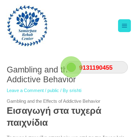
Skip
Main
to
content
Men
Post
navigation
9131190455
Gambling and the Effects of
Addictive Behavior
Leave a Comment
/
public
/ By
srishti
Gambling and the Effects of Addictive Behavior
Εισαγωγή στα τυχερά
παιχνίδια