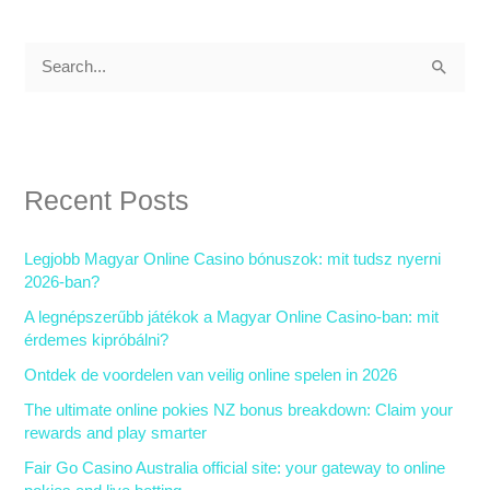
S
e
a
r
Recent Posts
c
h
Legjobb Magyar Online Casino bónuszok: mit tudsz nyerni
f
2026-ban?
o
A legnépszerűbb játékok a Magyar Online Casino-ban: mit
r
érdemes kipróbálni?
:
Ontdek de voordelen van veilig online spelen in 2026
The ultimate online pokies NZ bonus breakdown: Claim your
rewards and play smarter
Fair Go Casino Australia official site: your gateway to online