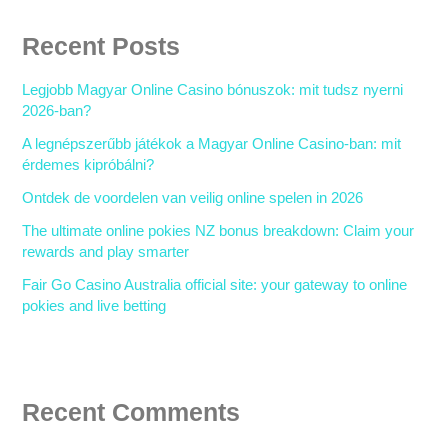
Recent Posts
Legjobb Magyar Online Casino bónuszok: mit tudsz nyerni
2026-ban?
A legnépszerűbb játékok a Magyar Online Casino-ban: mit
érdemes kipróbálni?
Ontdek de voordelen van veilig online spelen in 2026
The ultimate online pokies NZ bonus breakdown: Claim your
rewards and play smarter
Fair Go Casino Australia official site: your gateway to online
pokies and live betting
Recent Comments