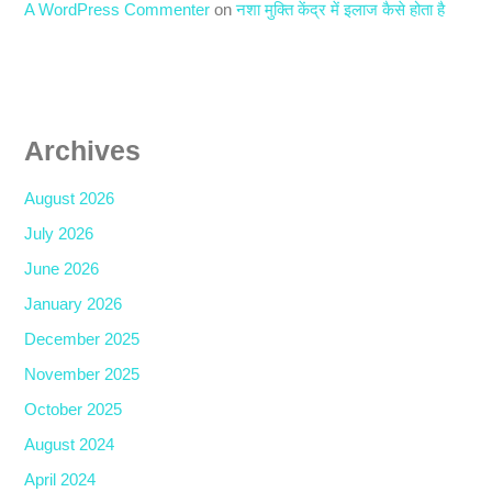
A WordPress Commenter
on
नशा मुक्ति केंद्र में इलाज कैसे होता है
Archives
August 2026
July 2026
June 2026
January 2026
December 2025
November 2025
October 2025
August 2024
April 2024