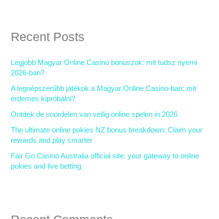
a
r
Recent Posts
c
h
Legjobb Magyar Online Casino bónuszok: mit tudsz nyerni
f
2026-ban?
o
A legnépszerűbb játékok a Magyar Online Casino-ban: mit
r
érdemes kipróbálni?
:
Ontdek de voordelen van veilig online spelen in 2026
The ultimate online pokies NZ bonus breakdown: Claim your
rewards and play smarter
Fair Go Casino Australia official site: your gateway to online
pokies and live betting