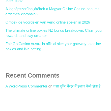
2026-ban?
A legnépszerűbb játékok a Magyar Online Casino-ban: mit
érdemes kipróbálni?
Ontdek de voordelen van veilig online spelen in 2026
The ultimate online pokies NZ bonus breakdown: Claim your
rewards and play smarter
Fair Go Casino Australia official site: your gateway to online
pokies and live betting
Recent Comments
A WordPress Commenter
on
नशा मुक्ति केंद्र में इलाज कैसे होता है