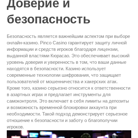
Доверие и
безопасность
Безопасность является важнейшим аспектом при выборе
онлайн-казино. Pinco Casino гарантирует защиту личной
информации и средств игроков благодаря лицензии,
выданной властями Кюрасао. Это обеспечивает высокий
уровень доверия и уверенность в том, что ваши данные
находятся в безопасности. Казино использует
современные технологии шифрования, что защищает
пользователей от мошенничества и хакерских атак.
Кроме того, казино серьезно относится к ответственности
в азартных играх и предлагает инструменты для
самоконтроля. Это включает в себя лимиты на депозиты
и возможность временной блокировки аккаунта при
необходимости. Такой подход демонстрирует серьезное
отношение к безопасности и заботу о благополучии
игроков.