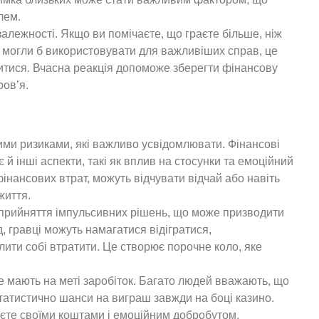
лем.
лежності. Якщо ви помічаєте, що граєте більше, ніж
і могли б використовувати для важливіших справ, це
итися. Вчасна реакція допоможе зберегти фінансову
ров’я.
ими ризиками, які важливо усвідомлювати. Фінансові
 й інші аспекти, такі як вплив на стосунки та емоційний
фінансових втрат, можуть відчувати відчай або навіть
життя.
до прийняття імпульсивних рішень, що може призводити
, гравці можуть намагатися відігратися,
лити собі втратити. Це створює порочне коло, яке
е мають на меті заробіток. Багато людей вважають, що
статистично шанси на виграш завжди на боці казино.
єте своїми коштами і емоційним добробутом.