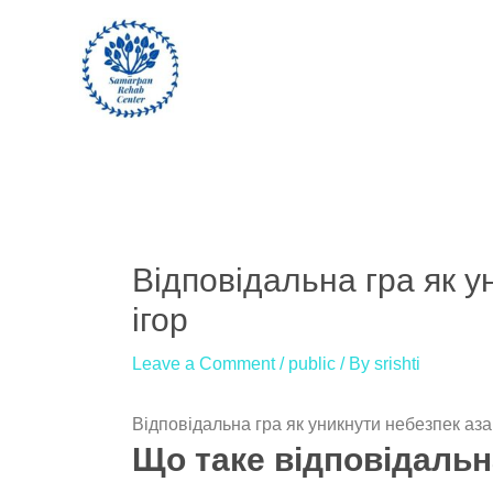
Skip
to
content
Post
navigation
Відповідальна гра як у
ігор
Leave a Comment
/
public
/ By
srishti
Відповідальна гра як уникнути небезпек аза
Що таке відповідальн