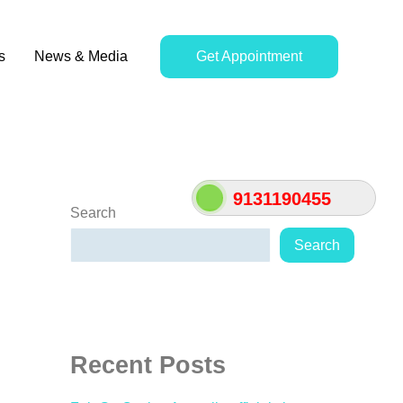
s
News & Media
Get Appointment
9131190455
Search
Search
Recent Posts