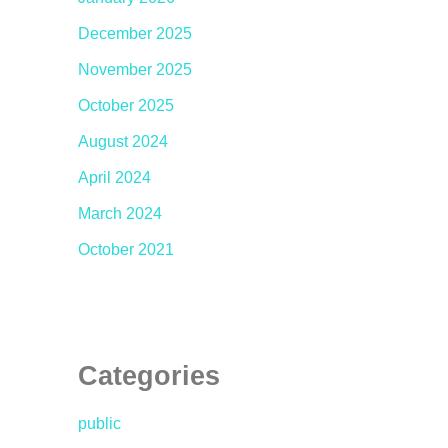
December 2025
November 2025
October 2025
August 2024
April 2024
March 2024
October 2021
Categories
public