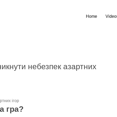
Home
Video
никнути небезпек азартних
ртних ігор
а гра?