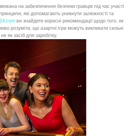
мована на забезпечення безпеки гравців під час участі
 принципи, які допомагають уникнути залежності та
k24.com
ви знайдете корисні рекомендації щодо того, як
иво розуміти, що азартні ігри можуть викликати сильні
 не як засіб для заробітку.