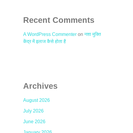
Recent Comments
A WordPress Commenter
on
नशा मुक्ति
केंद्र में इलाज कैसे होता है
Archives
August 2026
July 2026
June 2026
January 2026