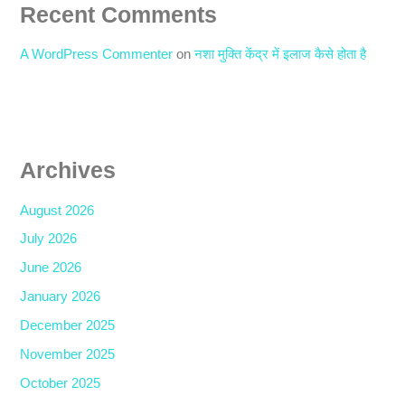
Recent Comments
A WordPress Commenter
on
नशा मुक्ति केंद्र में इलाज कैसे होता है
Archives
August 2026
July 2026
June 2026
January 2026
December 2025
November 2025
October 2025