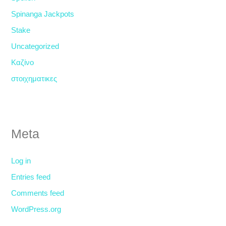
Spinanga Jackpots
Stake
Uncategorized
Καζίνο
στοιχηματικες
Meta
Log in
Entries feed
Comments feed
WordPress.org