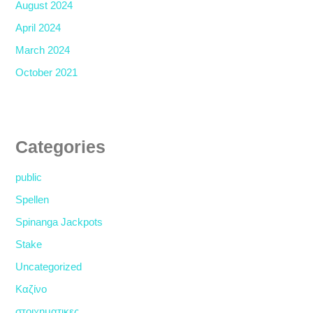
August 2024
April 2024
March 2024
October 2021
Categories
public
Spellen
Spinanga Jackpots
Stake
Uncategorized
Καζίνο
στοιχηματικες