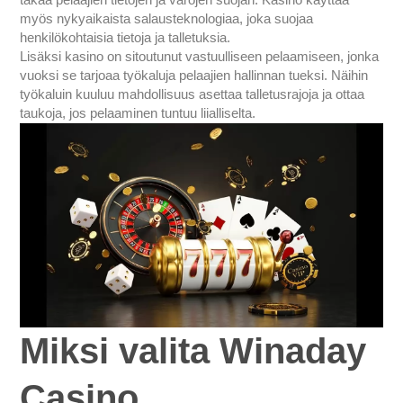
myös nykyaikaista salausteknologiaa, joka suojaa
henkilökohtaisia tietoja ja talletuksia.
Lisäksi kasino on sitoutunut vastuulliseen pelaamiseen, jonka
vuoksi se tarjoaa työkaluja pelaajien hallinnan tueksi. Näihin
työkaluin kuuluu mahdollisuus asettaa talletusrajoja ja ottaa
taukoja, jos pelaaminen tuntuu liialliselta.
Miksi valita Winaday
Casino