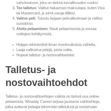
vahvistuksen, joka on tärkeä turvallisuuden vuoksi.
Tee talletus:
Valitse haluamasi maksutapa, kuten Visa
tai Mastercard, ja siirrä varoja tilillesi.
Valitse peli:
Tutustu laajaan pelivalikoimaan ja valitse
suosikkisi.
Aloita pelaaminen:
Nauti pelaamisesta ja seuraa
voittojesi kehittymistä.
Helppo rekisteröinti ilman monimutkaisia vaiheita.
Laaja valikoima pelejä, joista valita.
Nopeat talletus- ja nostovaihtoehdot.
Talletus- ja
nostovaihtoehdot
Talletus- ja nostovaihtoehtojen valinta on tärkeä osa online-
pelaamista. Winaday Casino tarjoaa joustavia vaihtoehtoja,
jotka auttavat pelaajia tekemään talletuksia ja nostamaan