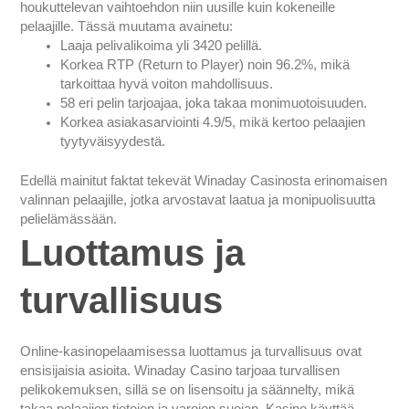
houkuttelevan vaihtoehdon niin uusille kuin kokeneille
pelaajille. Tässä muutama avainetu:
Laaja pelivalikoima yli 3420 pelillä.
Korkea RTP (Return to Player) noin 96.2%, mikä
tarkoittaa hyvä voiton mahdollisuus.
58 eri pelin tarjoajaa, joka takaa monimuotoisuuden.
Korkea asiakasarviointi 4.9/5, mikä kertoo pelaajien
tyytyväisyydestä.
Edellä mainitut faktat tekevät Winaday Casinosta erinomaisen
valinnan pelaajille, jotka arvostavat laatua ja monipuolisuutta
pelielämässään.
Luottamus ja
turvallisuus
Online-kasinopelaamisessa luottamus ja turvallisuus ovat
ensisijaisia asioita. Winaday Casino tarjoaa turvallisen
pelikokemuksen, sillä se on lisensoitu ja säännelty, mikä
takaa pelaajien tietojen ja varojen suojan. Kasino käyttää