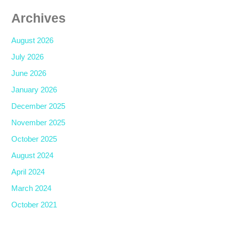
Archives
August 2026
July 2026
June 2026
January 2026
December 2025
November 2025
October 2025
August 2024
April 2024
March 2024
October 2021