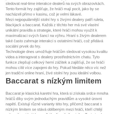
sledovat real-time interakce dealerů na svých obrazovkách.
Tento formát hry zajišťuje, že hráči mají pocit, jako by se
nacházeli přímo v kasinu, což je velmi lákavé.
Mezi nejpopulárnější stolní hry s živými dealery patří ruleta,
blackjack a baccarat. Každá z těchto her má své vlastní
unikátní pravidla a strategie, které hráči mohou využít k
maximalizaci svých šancí na výhru. Hraní s živým dealerem
také často zahrnuje interakci s ostatními hráči, což přidává
sociální prvek do hry.
Technologie dnes umožňuje hráčům sledovat vysokou kvalitu
videa a interagovat s dealery prostřednictvím chatu. Tyto
funkce zlepšují celkový herní zážitek a zajišťují, že se hráči
mohou cítit více zapojeni do hry. Pokud hledáte něco víc než
jen tradiční online hraní, živé stolní hry jsou ideální volbou.
Baccarat s nízkým limitem
Baccarat je klasická karetní hra, která si získala srdce mnoha
hráčů díky svým jednoduchým pravidlům a vysoké úrovni
napětí. Existují různé varianty této hry, přičemž baccarat s
nízkým limitem se stává oblíbeným mezi hráči, kteří chtějí