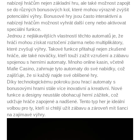
nabízejí hráčům nejen základní hru, ale také možnost zapojit
se do různých bonusových kol, které mohou výrazně zvýšit
potenciální výhry. Bonusové hry jsou často interaktivní a
nabízejí hráčům možnost vyhrát další ceny nebo aktivovat
speciální funkce.
Jednou z nejlákavějších vlastností těchto automatů je, že
hráči mohou získat roztočení zdarma nebo multiplikátory,
které zvyšují výhry. Takové funkce přitahují nejen zkušené
hráče, ale také nováčky, kteří touží zažít vzrušení a zábavu
spojenou s herními automaty. Mnoho online kasin, včetně
Mafie Casino, zahrnuje tyto automaty do své nabídky, což
zajišťuje, že si každý najde své oblíbené hry.
Díky technologickému pokroku jsou hrací automaty s
bonusovými hrami stále více inovativní a kreativní. Nové
funkce a designy neustále obohacují herní zážitek, což
udržuje hráče zapojené a nadšené. Tento typ her je ideální
volbou pro ty, kteří si chtějí užít zábavu a zároveň mít šanci
na zajímavé výhry.