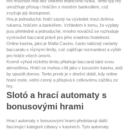
mít možnost hrát bez velkého finančního rizika. Tento typ hry
umožňuje přístup i hráčům s menším bankrollem, což
zvyšuje její dostupnost.
Hra je jednoduchá: hráči sázejí na výsledek mezi dvěma
rukama, hráčem a bankéřem. Vzhledem k tomu, že výplaty
jsou přehledné a jednoduché, mnoho nováčků se rozhoduje
vyzkoušet baccarat právě pro jeho snadnou hratelnost.
Online kasina, jako je Mafia Casino, často nabízejí varianty
baccaratu s různými limity, což zajišťuje rozmanitost a výběr
pro hráče všech úrovní.
Kromě výhod nízkého limitu přitahuje baccarat také svou
atmosférou. Hráči se mohou cítit jako v luxusním kasinu, aniž
by opustili domov. Tento prvek je v dnešní době, kdy online
hraní roste, velmi cenný a přispívá k celkovému zážitku ze
hry.
Slotó a hrací automaty s
bonusovými hrami
Hrací automaty s bonusovými hrami představují další
fascinující kategorii zábavy v kasinech. Tyto automaty