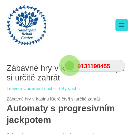
Skip
Main
to
content
Men
Post
navigation
9131190455
Zábavné hry v kasinu Které čtyři
si určitě zahrát
Leave a Comment
/
public
/ By
srishti
Zábavné hry v kasinu Které čtyři si určitě zahrát
Automaty s progresivním
jackpotem