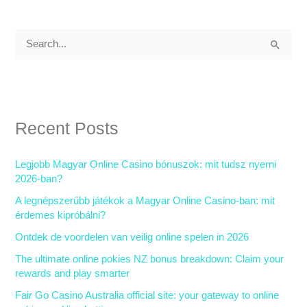
S
e
a
r
Recent Posts
c
h
Legjobb Magyar Online Casino bónuszok: mit tudsz nyerni
f
2026-ban?
o
A legnépszerűbb játékok a Magyar Online Casino-ban: mit
r
érdemes kipróbálni?
:
Ontdek de voordelen van veilig online spelen in 2026
The ultimate online pokies NZ bonus breakdown: Claim your
rewards and play smarter
Fair Go Casino Australia official site: your gateway to online