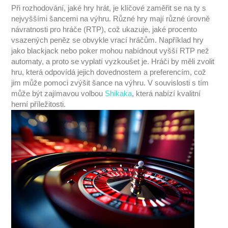
Při rozhodování, jaké hry hrát, je klíčové zaměřit se na ty s
nejvyššími šancemi na výhru. Různé hry mají různé úrovně
návratnosti pro hráče (RTP), což ukazuje, jaké procento
vsazených peněz se obvykle vrací hráčům. Například hry
jako blackjack nebo poker mohou nabídnout vyšší RTP než
automaty, a proto se vyplatí vyzkoušet je. Hráči by měli zvolit
hru, která odpovídá jejich dovednostem a preferencím, což
jim může pomoci zvýšit šance na výhru. V souvislosti s tím
může být zajímavou volbou
Shikaka
, která nabízí kvalitní
herní příležitosti.