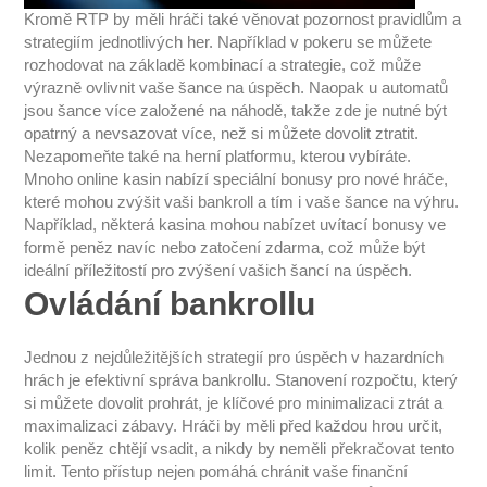
Kromě RTP by měli hráči také věnovat pozornost pravidlům a
strategiím jednotlivých her. Například v pokeru se můžete
rozhodovat na základě kombinací a strategie, což může
výrazně ovlivnit vaše šance na úspěch. Naopak u automatů
jsou šance více založené na náhodě, takže zde je nutné být
opatrný a nevsazovat více, než si můžete dovolit ztratit.
Nezapomeňte také na herní platformu, kterou vybíráte.
Mnoho online kasin nabízí speciální bonusy pro nové hráče,
které mohou zvýšit vaši bankroll a tím i vaše šance na výhru.
Například, některá kasina mohou nabízet uvítací bonusy ve
formě peněz navíc nebo zatočení zdarma, což může být
ideální příležitostí pro zvýšení vašich šancí na úspěch.
Ovládání bankrollu
Jednou z nejdůležitějších strategií pro úspěch v hazardních
hrách je efektivní správa bankrollu. Stanovení rozpočtu, který
si můžete dovolit prohrát, je klíčové pro minimalizaci ztrát a
maximalizaci zábavy. Hráči by měli před každou hrou určit,
kolik peněz chtějí vsadit, a nikdy by neměli překračovat tento
limit. Tento přístup nejen pomáhá chránit vaše finanční