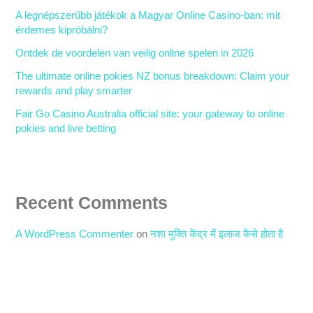
A legnépszerűbb játékok a Magyar Online Casino-ban: mit
érdemes kipróbálni?
Ontdek de voordelen van veilig online spelen in 2026
The ultimate online pokies NZ bonus breakdown: Claim your
rewards and play smarter
Fair Go Casino Australia official site: your gateway to online
pokies and live betting
Recent Comments
A WordPress Commenter
on
नशा मुक्ति केंद्र में इलाज कैसे होता है