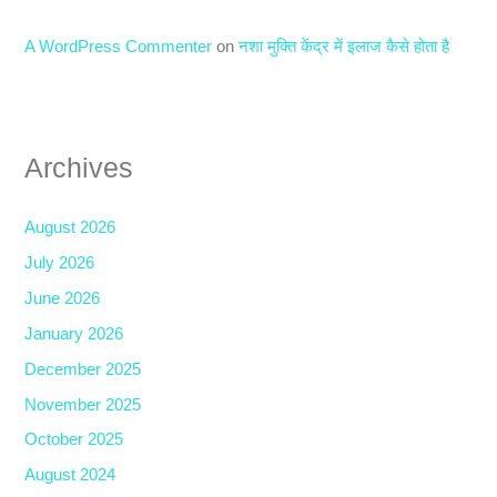
A WordPress Commenter
on
नशा मुक्ति केंद्र में इलाज कैसे होता है
Archives
August 2026
July 2026
June 2026
January 2026
December 2025
November 2025
October 2025
August 2024