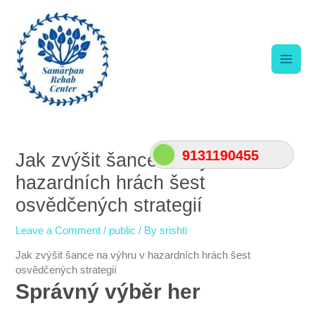
Skip
Main
to
content
Men
Post
navigation
9131190455
Jak zvýšit šance na výhru v
hazardních hrách šest
osvědčených strategií
Leave a Comment
/
public
/ By
srishti
Jak zvýšit šance na výhru v hazardních hrách šest
osvědčených strategií
Správný výběr her