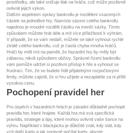
prostředky, ale také snižuje tlak na hráče, což může pozitivně
ovlivnit jejich výkon.
Dalším aspektem správy bankrollu je rozdělení vsazených
částek na jednotlivé hry. Namísto sázení celého bankrollu
najednou je moudré rozdělit částku na menší sázky. Tímto
způsobem můžete hrát déle a mít více příležitostí k výhrám.
V případě, že se vám nedaří, můžete se také vyhnout rychlé
ztrátě celého bankrollu, což je častá chyba mnoha hráčů.
Hráči by měli mít na paměti, že hazardní hry by měly být
zábavou, nikoli způsobem obživy. Správné řízení bankrollu
vám pomůže udržet si pozitivní přístup k hře a vyhnout se
frustraci. Tím, že se budete řídit přijatelnými rozpočtovými
limity, můžete zajistit, že si hru užijete a nezaplatíte za ni příliš
vysokou cenu.
Pochopení pravidel her
Pro úspěch v hazardních hrách je zásadní důkladně pochopit
pravidla her, které hrajete. Každá hra má svá specifická
pravidla, strategie a tipy, které mohou ovlivnit vaše šance na
výhru. Například v blackjacku je důležité znát, kdy stát, kdy
vzít další kartu a jak správně počítat karty, abyste