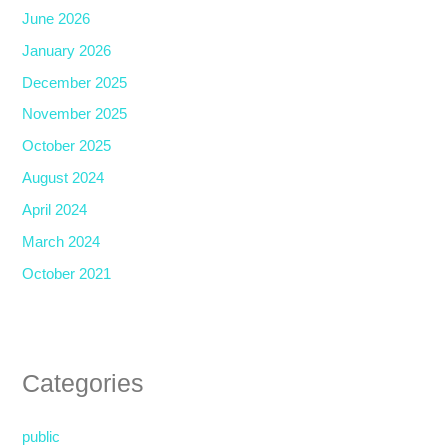
June 2026
January 2026
December 2025
November 2025
October 2025
August 2024
April 2024
March 2024
October 2021
Categories
public