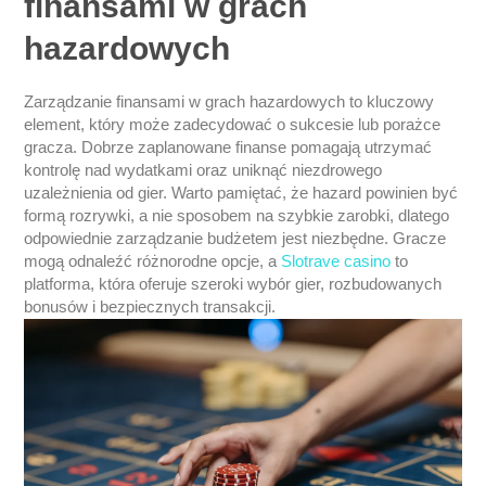
finansami w grach
hazardowych
Zarządzanie finansami w grach hazardowych to kluczowy
element, który może zadecydować o sukcesie lub porażce
gracza. Dobrze zaplanowane finanse pomagają utrzymać
kontrolę nad wydatkami oraz uniknąć niezdrowego
uzależnienia od gier. Warto pamiętać, że hazard powinien być
formą rozrywki, a nie sposobem na szybkie zarobki, dlatego
odpowiednie zarządzanie budżetem jest niezbędne. Gracze
mogą odnaleźć różnorodne opcje, a
Slotrave casino
to
platforma, która oferuje szeroki wybór gier, rozbudowanych
bonusów i bezpiecznych transakcji.