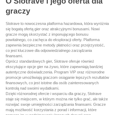
O Slotrave i jego oferta dla
graczy
Slotrave to nowoczesna platforma hazardowa, która wyróżnia
się bogatą ofertą gier oraz atrakcyjnymi bonusami. Nowi
gracze mogą skorzystać z imponującego bonusu
powitalnego, co zachęca do eksploracji oferty. Platforma
zapewnia bezpieczne metody płatności oraz przejrzystość,
co jest kluczowe dla odpowiedzialnego zarządzania
finansami.
Oprócz standardowych gier, Slotrave oferuje również
ekscytujące opcje gier na żywo, które zapewniają bardziej
autentyczne doświadczenia. Program VIP oraz różnorodne
promocje umożliwiają graczom osiąganie lepszych rezultatów
finansowych, co jest istotne dla osób zainteresowanych
kontrolą nad swoimi wydatkami.
Dzięki różnorodnej ofercie i wsparciu dla graczy, Slotrave
staje się miejscem, w którym można nie tylko grać, ale także
rozwijać swoje umiejętności zarządzania finansami. Gracze
mają możliwość korzystania z porad i informacji, które