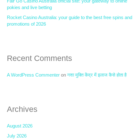
Fair Go Casino Australia official site: your gateway to online
pokies and live betting
Rocket Casino Australia: your guide to the best free spins and
promotions of 2026
Recent Comments
A WordPress Commenter
on
नशा मुक्ति केंद्र में इलाज कैसे होता है
Archives
August 2026
July 2026