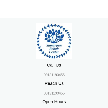
Call Us
09131190455
Reach Us
09131190455
Open Hours