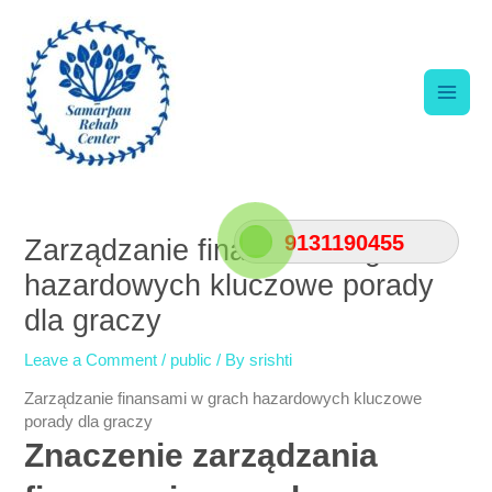
Skip
Main
to
content
Men
Post
navigation
9131190455
Zarządzanie finansami w grach
hazardowych kluczowe porady
dla graczy
Leave a Comment
/
public
/ By
srishti
Zarządzanie finansami w grach hazardowych kluczowe
porady dla graczy
Znaczenie zarządzania