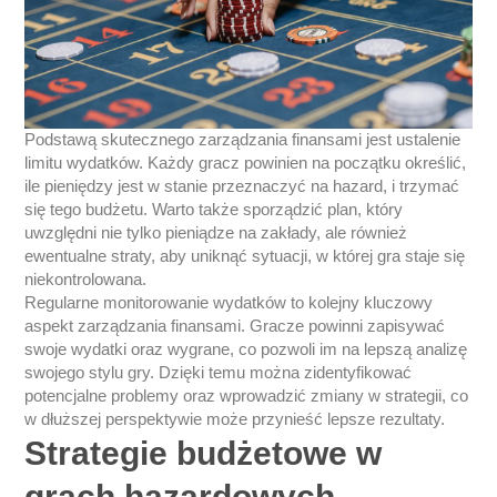
Podstawą skutecznego zarządzania finansami jest ustalenie
limitu wydatków. Każdy gracz powinien na początku określić,
ile pieniędzy jest w stanie przeznaczyć na hazard, i trzymać
się tego budżetu. Warto także sporządzić plan, który
uwzględni nie tylko pieniądze na zakłady, ale również
ewentualne straty, aby uniknąć sytuacji, w której gra staje się
niekontrolowana.
Regularne monitorowanie wydatków to kolejny kluczowy
aspekt zarządzania finansami. Gracze powinni zapisywać
swoje wydatki oraz wygrane, co pozwoli im na lepszą analizę
swojego stylu gry. Dzięki temu można zidentyfikować
potencjalne problemy oraz wprowadzić zmiany w strategii, co
w dłuższej perspektywie może przynieść lepsze rezultaty.
Strategie budżetowe w
grach hazardowych